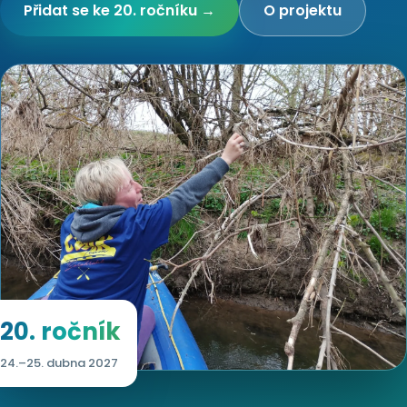
Přidat se ke 20. ročníku →
O projektu
20. ročník
24.–25. dubna 2027