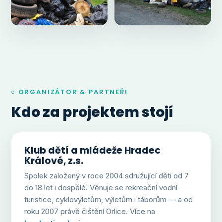
○ ORGANIZÁTOR & PARTNEŘI
Kdo za projektem stojí
Klub dětí a mládeže Hradec
Králové, z.s.
Spolek založený v roce 2004 sdružující děti od 7
do 18 let i dospělé. Věnuje se rekreační vodní
turistice, cyklovýletům, výletům i táborům — a od
roku 2007 právě čištění Orlice. Více na