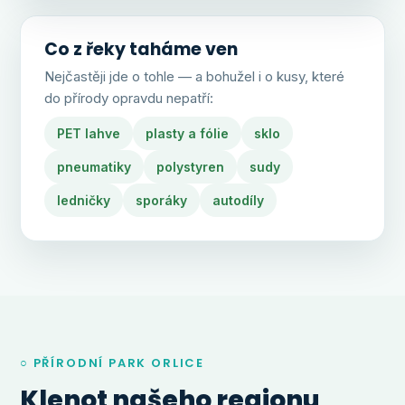
Co z řeky tahá­me ven
Nejčastěji jde o tohle — a bohužel i o kusy, které
do přírody opravdu nepatří:
PET lahve
plasty a fólie
sklo
pneumatiky
polystyren
sudy
ledničky
sporáky
autodíly
○ PŘÍRODNÍ PARK ORLICE
Klenot našeho regionu