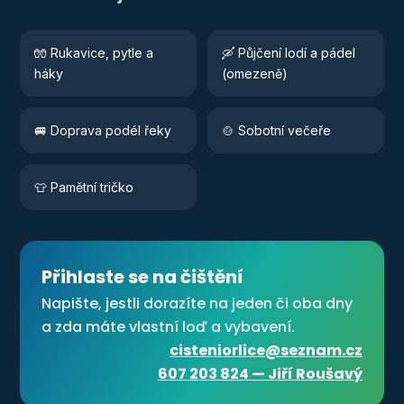
🧤 Rukavice, pytle a
🛶 Půjčení lodí a pádel
háky
(omezeně)
🚐 Doprava podél řeky
🍲 Sobotní večeře
👕 Pamětní tričko
Přihlaste se na čištění
Napište, jestli dorazíte na jeden či oba dny
a zda máte vlastní loď a vybavení.
cisteniorlice@seznam.cz
607 203 824 — Jiří Roušavý