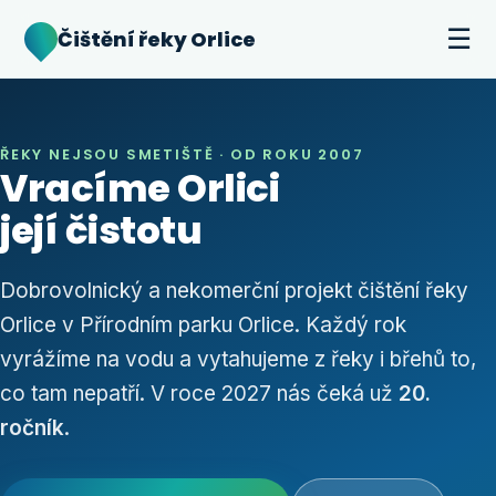
☰
Čištění řeky Orlice
ŘEKY NEJSOU SMETIŠTĚ · OD ROKU 2007
Vracíme Orlici
její čistotu
Dobrovolnický a nekomerční projekt čištění řeky
Orlice v Přírodním parku Orlice. Každý rok
vyrážíme na vodu a vytahujeme z řeky i břehů to,
co tam nepatří. V roce 2027 nás čeká už
20.
ročník
.