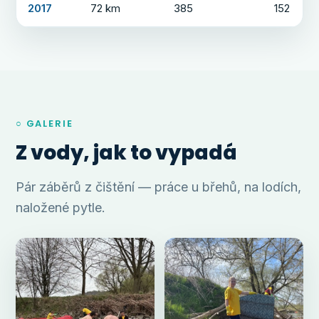
2017
72 km
385
152
○ GALERIE
Z vody, jak to vypadá
Pár záběrů z čištění — práce u břehů, na lodích,
naložené pytle.