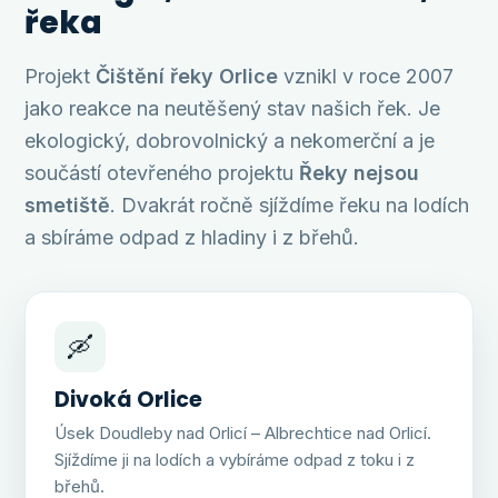
řeka
Projekt
Čištění řeky Orlice
vznikl v roce 2007
jako reakce na neutěšený stav našich řek. Je
ekologický, dobrovolnický a nekomerční a je
součástí otevřeného projektu
Řeky nejsou
smetiště
. Dvakrát ročně sjíždíme řeku na lodích
a sbíráme odpad z hladiny i z břehů.
🛶
Divoká Orlice
Úsek Doudleby nad Orlicí – Albrechtice nad Orlicí.
Sjíždíme ji na lodích a vybíráme odpad z toku i z
břehů.